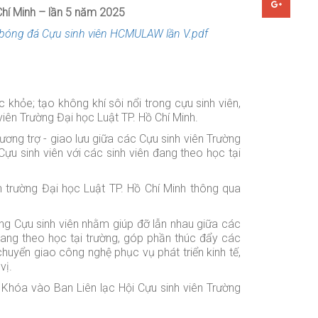
hí Minh – lần
5
năm 202
5
̉i bóng đá Cựu sinh viên HCMULAW lần V.pdf
c khỏe; tạo không khí sôi nổi trong cựu sinh viên,
viên
T
rường Đại học Luật TP. Hồ Chí Minh.
ơng trợ - giao lưu giữa các Cựu sinh viên Trường
Cựu sinh viên với các sinh viên đang theo học tại
n trường Đại học Luật TP. Hồ Chí Minh
thông qua
ng Cựu sinh viên nhằm giúp đỡ lẫn nhau giữa các
đang theo học tại trường, góp phần thúc đẩy các
huyển giao công nghệ phục vụ phát triển kinh tế,
vị.
Khóa vào Ban Liên lạc Hội Cựu sinh viên Trường