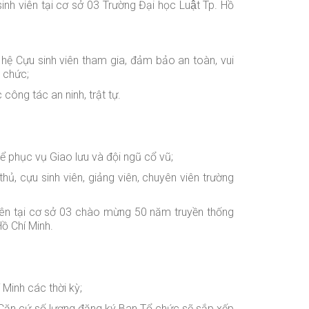
 sinh viên tại cơ sở 03 Trường Đại học Luật Tp. Hồ
hệ Cựu sinh viên tham gia, đảm bảo an toàn, vui
ổ chức;
ông tác an ninh, trật tự.
để phục vụ Giao lưu và đội ngũ cổ vũ;
thủ
, cựu sinh viên, giảng viên, chuyên viên trường
viên tại cơ sở 03 chào mừng 50 năm truyền thống
ồ Chí Minh.
 Minh các thời kỳ;
. Căn cứ số lượng đăng ký Ban Tổ chức sẽ sắp xếp