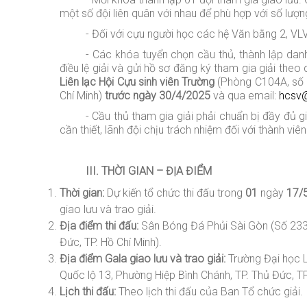
một số đội liên quân với nhau để phù hợp với số lượn
- Đối với cựu người học các hệ Văn bằng 2, VLV
- Các khóa tuyển chọn cầu thủ, thành lập da
điều lệ giải và gửi hồ sơ đăng ký tham gia giải the
Liên lạc Hội Cựu sinh viên Trường
(Phòng C104A, số 0
Chí Minh)
trước ngày
30
/4/2025
và qua email:
hcsv
- Cầu thủ tham gia giải phải chuẩn bị đầy đủ g
cần thiết, lãnh đội chịu trách nhiệm đối với thành viên
III. THỜI GIAN – ĐỊA ĐIỂM
Thời gian:
Dự kiến tổ chức thi đấu trong
01
ngày
1
7
/
giao lưu và trao giải.
Địa điểm thi đấu:
Sân Bóng Đá Phủi Sài Gòn (Số 233 Q
Đức, TP. Hồ Chí Minh).
Địa điểm Gala giao lưu và trao giải:
Trường Đại học 
Quốc lộ 13, Phường Hiệp Bình Chánh, TP. Thủ Đức, TP
Lịch thi đấu:
Theo lịch thi đấu của Ban Tổ chức giải.