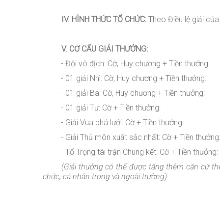
IV.
HÌNH THỨC TỔ CHỨC:
Theo Điều lệ giải củ
V. CƠ CẤU GIẢI THƯỞNG:
- Đội vô địch: Cờ, Huy chương + Tiền thưởng:
- 01 g
i
ải Nhì: Cờ,
Huy chương
+ Tiền thưởng:
- 01 giải Ba: Cờ,
Huy chương
+ Tiền thưởng:
- 01 giải Tư: Cờ + Tiền thưởng:
- Giải Vua phá lưới:
Cờ
+ Tiền thưởng:
- Giải Thủ môn xuất sắc nhất:
Cờ
+ Tiền thưởng
- Tổ Trọng tài trận Chung kết:
Cờ
+ Tiền thưởng:
(Giải thưởng có thể được tăng thêm căn cứ the
chức, cá nhân trong và ngoài trường).