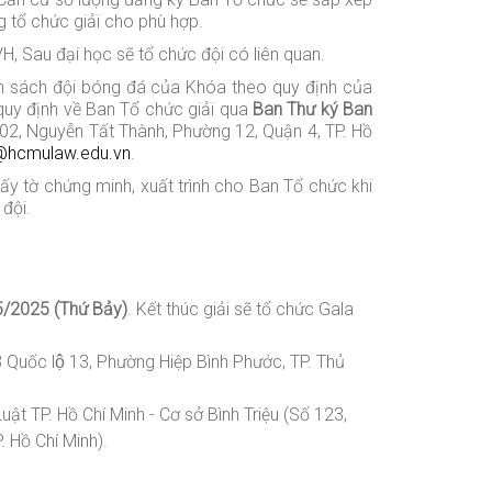
g tổ chức giải cho phù hợp.
H, Sau đại học sẽ tổ chức đội có liên quan.
nh sách đội bóng đá của Khóa theo quy định của
o quy định về Ban Tổ chức giải qua
Ban Thư ký Ban
2, Nguyễn Tất Thành, Phường 12, Quận 4, TP. Hồ
@hcmulaw.edu.vn
.
iấy tờ chứng minh, xuất trình cho Ban Tổ chức khi
 đội.
5/2025
(Thứ Bảy)
. Kết thúc giải sẽ tổ chức Gala
uốc lộ 13, Phường Hiệp Bình Phước, TP. Thủ
Luật
TP. Hồ Chí Minh -
Cơ sở Bình Triệu
(Số 123,
. Hồ Chí Minh)
.