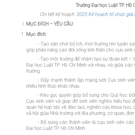
Trường Đại học Luật TP. Hồ C
Chi tiết kế hoạch:
2025 Kế hoạch tổ chức gia
MỤC ĐÍCH – YÊU CẦU
:
Mục đích
:
- Tạo sân chơi bổ ích, môi trường rèn luyện sứ
góp phần nâng cao đời sống tinh thần cho cựu sinh 
- Tạo môi trường để nhằm tạo sự đoàn kết – tư
Đại học Luật TP. Hồ Chí Minh với nhau, và giữa các 
trường.
- Đẩy mạnh thành lập mạng lưới Cựu sinh viê
nhiều hình thức khác nhau
.
- Kêu gọi, quyên góp bổ sung cho Quỹ học bổ
Cựu sinh viên và giúp đỡ sinh viên nghèo hiếu học 
quan hệ hợp tác về đào tạo, nghiên cứu khoa học, c
xã hội giữa Nhà trường với địa phương, cơ quan, đơn 
- Bổ sung các thành viên
là cựu sinh viên
các 
Đại học Luật TP. Hồ Chí Minh.