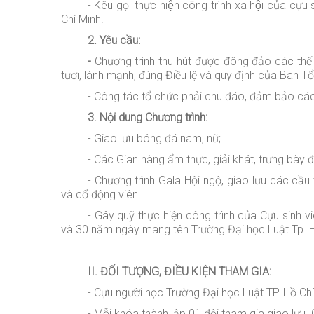
- Kêu gọi thực hiện công trình xã hội của cựu
Chí Minh.
2. Yêu cầu:
-
Chương trình thu hút được đông đảo các thế 
tươi, lành mạnh, đúng Điều lệ và quy định của Ban T
- Công tác tổ chức phải chu đáo, đảm bảo các c
3. Nội dung Chương trình:
- Giao lưu bóng đá nam
, nữ
;
- Các Gian hàng ẩm thực, giải khát, trưng bày 
- Chương trình Gala Hội ngộ
, giao lưu
các cầu 
và cổ động viên.
- Gây quỹ thực hiện công trình của Cựu sinh 
và 30 năm ngày mang tên Trường Đại học Luật Tp. H
II. ĐỐI TƯỢNG, ĐIỀU KIỆN THAM GIA:
- Cựu
người học
Trường Đại học Luật TP. Hồ Chí
- Mỗi khóa thành lập 01 đội tham gia giao lưu